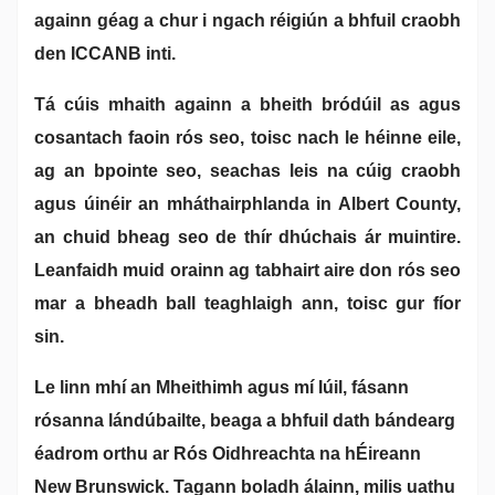
againn géag a chur i ngach réigiún a bhfuil craobh
den ICCANB inti.
Tá cúis mhaith againn a bheith bródúil as agus
cosantach faoin rós seo, toisc nach le héinne eile,
ag an bpointe seo, seachas leis na cúig craobh
agus úinéir an mháthairphlanda in Albert County,
an chuid bheag seo de thír dhúchais ár muintire.
Leanfaidh muid orainn ag tabhairt aire don rós seo
mar a bheadh ball teaghlaigh ann, toisc gur fíor
sin.
Le linn mhí an Mheithimh agus mí Iúil, fásann
rósanna lándúbailte, beaga a bhfuil dath bándearg
éadrom orthu ar Rós Oidhreachta na hÉireann
New Brunswick. Tagann boladh álainn, milis uathu