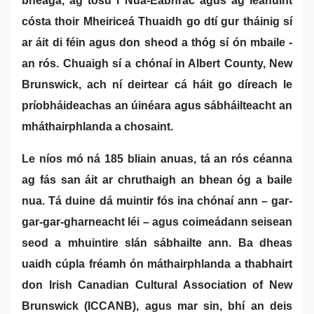
bheaga, ag tosú i Nua-Eabhrac agus ag leanúint
cósta thoir Mheiriceá Thuaidh go dtí gur tháinig sí
ar áit di féin agus don sheod a thóg sí ón mbaile -
an rós. Chuaigh sí a chónaí in Albert County, New
Brunswick, ach ní deirtear cá háit go díreach le
príobháideachas an úinéara agus sábháilteacht an
mháthairphlanda a chosaint.
Le níos mó ná 185 bliain anuas, tá an rós céanna
ag fás san áit ar chruthaigh an bhean óg a baile
nua. Tá duine dá muintir fós ina chónaí ann – gar-
gar-gar-gharneacht léi – agus coimeádann seisean
seod a mhuintire slán sábhailte ann. Ba dheas
uaidh cúpla fréamh ón máthairphlanda a thabhairt
don Irish Canadian Cultural Association of New
Brunswick (ICCANB), agus mar sin, bhí an deis