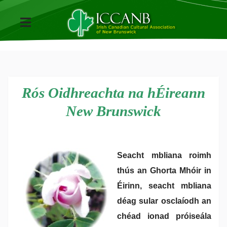
Rós Oidhreachta na hÉireann
New Brunswick
Seacht mbliana roimh
thús an Ghorta Mhóir in
Éirinn, seacht mbliana
déag sular osclaíodh an
chéad ionad próiseála