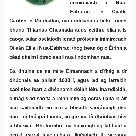
inimirceach i Nua-
Eabhrac, in Castle
Garden in Manhattan, naoi mbliana is fiche roimh
bhunú Thiarnas Cheanada agus ceithre bliana is
caoga sular osclaíodh ionad próiseála inimirceach
Oileán Ellis i Nua-Eabhrac, thóg bean óg ó Éirinn a
céad chéim i dtreo saoil nua i ndomhan nua.
Ba dhuine de na mílte Éireannach a d’fhág a tír
dhúchais sa bhliain 1838 í, agus iad ag iarraidh
saol níos fearr a dhéanamh dóibh féin. Ina ndiaidh,
d’fhág siad saolta a raibh loite ag ocras rialta in áit
inar caitheadh leo mar a bheadh saoránaigh den
dara nó triú grád iontu, cé gur ina tír dhúchais féin
a bhí siad. Bhí formhór na himircigh ag tabhairt a
gcuid earraí luachmhara, línéadach tí, sceanra