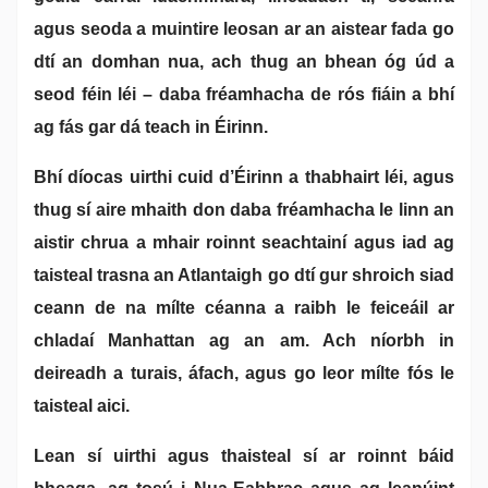
agus seoda a muintire leosan ar an aistear fada go
dtí an domhan nua, ach thug an bhean óg úd a
seod féin léi – daba fréamhacha de rós fiáin a bhí
ag fás gar dá teach in Éirinn.
Bhí díocas uirthi cuid d’Éirinn a thabhairt léi, agus
thug sí aire mhaith don daba fréamhacha le linn an
aistir chrua a mhair roinnt seachtainí agus iad ag
taisteal trasna an Atlantaigh go dtí gur shroich siad
ceann de na mílte céanna a raibh le feiceáil ar
chladaí Manhattan ag an am. Ach níorbh in
deireadh a turais, áfach, agus go leor mílte fós le
taisteal aici.
Lean sí uirthi agus thaisteal sí ar roinnt báid