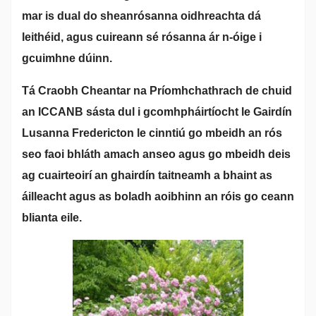
mar is dual do sheanrósanna oidhreachta dá
leithéid, agus cuireann sé rósanna ár n-óige i
gcuimhne dúinn.
Tá Craobh Cheantar na Príomhchathrach de chuid
an ICCANB sásta dul i gcomhpháirtíocht le Gairdín
Lusanna Fredericton le cinntiú go mbeidh an rós
seo faoi bhláth amach anseo agus go mbeidh deis
ag cuairteoirí an ghairdín taitneamh a bhaint as
áilleacht agus as boladh aoibhinn an róis go ceann
blianta eile.